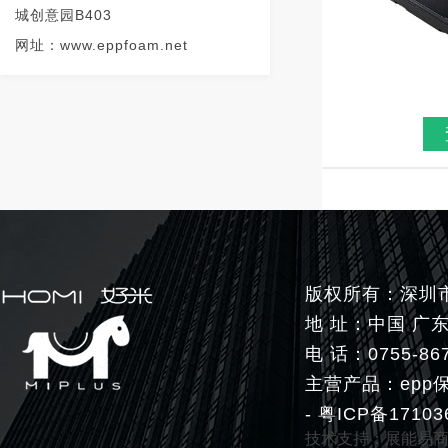
城创意园B403
网址：www.eppfoam.net
版权所有：深圳市好米生
地 址：中国 广
电 话：0755-86
主营产品：epp保
-
粤ICP备17103
技术支持：
展能易