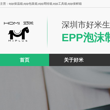
主营：epp保温箱,epp包装箱,epp周转箱,epp工具箱,epp保鲜箱
深圳市好米
EPP泡沫
首页
关于好米