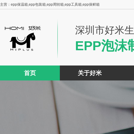
主营：epp保温箱,epp包装箱,epp周转箱,epp工具箱,epp保鲜箱
深圳市好米
EPP泡沫
首页
关于好米