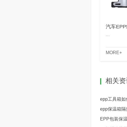
汽车EP
...
MORE+
相关资
epp工具箱
epp保温箱
EPP包装保